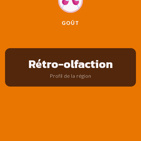
GOÛT
Rétro-olfaction
Profil de la région