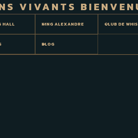
NS VIVANTS BIENVEN
G HALL
KING ALEXANDRE
CLUB DE WHI
S
BLOG
gence de représentation