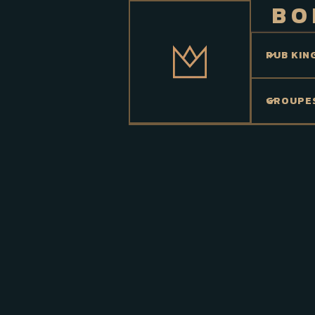
BO
PUB KIN
GROUPE
Type d'alcool
Produit par
A