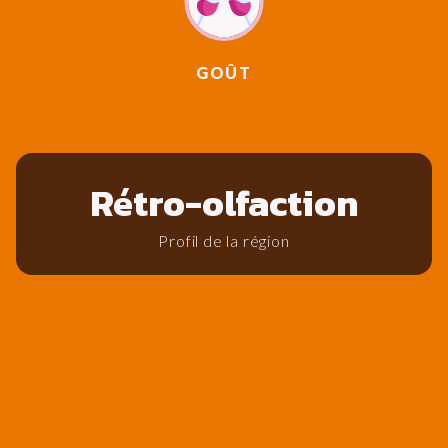
GOÛT
Rétro-olfaction
Profil de la région