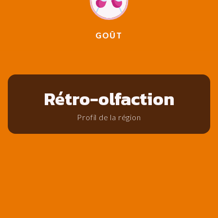
GOÛT
Rétro-olfaction
Profil de la région