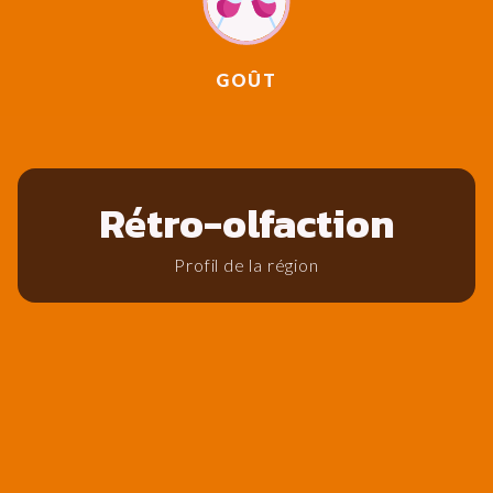
GOÛT
Rétro-olfaction
Profil de la région