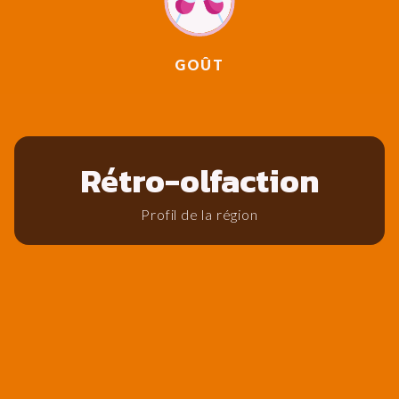
GOÛT
Rétro-olfaction
Profil de la région