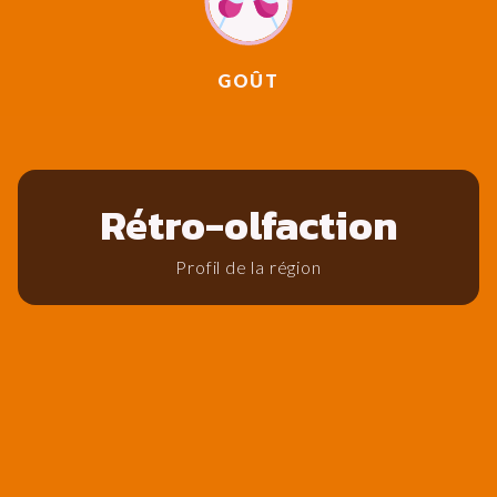
GOÛT
Rétro-olfaction
Profil de la région