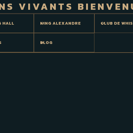
NS VIVANTS BIENVEN
G HALL
KING ALEXANDRE
CLUB DE WHI
S
BLOG
gence de représentation