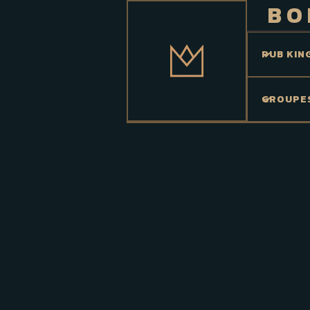
BO
PUB KIN
GROUPE
Type d'alcool
Produit par
A