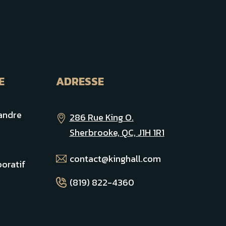
E
ADRESSE
andre
286 Rue King O.
Sherbrooke, QC, J1H 1R1
contact@kinghall.com
oratif
(819) 822-4360