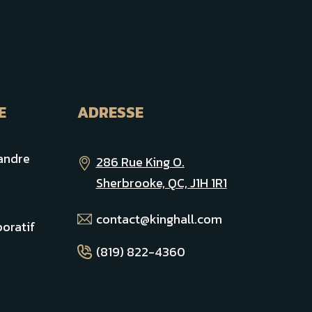
E
ADRESSE
andre
286 Rue King O.
Sherbrooke, QC, J1H 1R1
contact@kinghall.com
oratif
(819) 822-4360