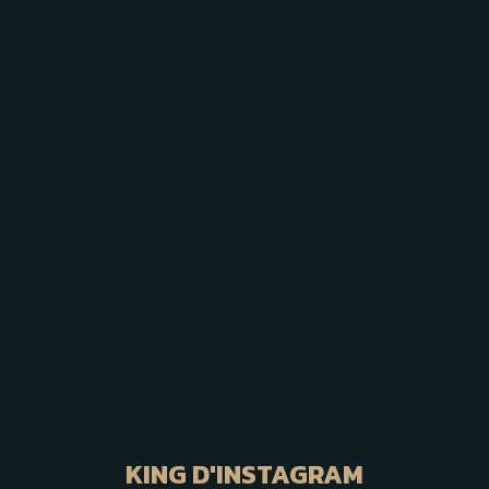
21/2/24
King Alexandre
Le King Alexandre: menus
innovants et ambiance
chaleureuse
KING D'INSTAGRAM
16/2/24