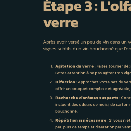
Étape 3 : L'o
verre
Après avoir versé un peu de vin dans un ve
signes subtils d'un vin bouchonné que l'o
Agitation du verre
: Faites tourner dél
Faites attention à ne pas agiter trop vig
Olfaction
: Approchez votre nez du verr
offrir un bouquet complexe et agréable, qu
Recherche d'arômes suspects
: Conc
incluent des odeurs de moisi, de carton mo
bouchonné.
Répétition si nécessaire
: Si vous n'ê
peu plus de temps et d'aération peuvent