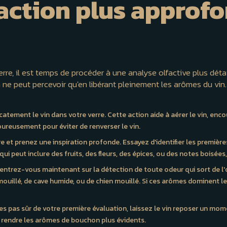
lfaction plus approf
rre, il est temps de procéder à une analyse olfactive plus détai
n ne peut percevoir qu'en libérant pleinement les arômes du vin
icatement le vin dans votre verre. Cette action aide à aérer le vin, e
oureusement pour éviter de renverser le vin.
e et prenez une inspiration profonde. Essayez d'identifier les première
i peut inclure des fruits, des fleurs, des épices, ou des notes boisées,
entrez-vous maintenant sur la détection de toute odeur qui sort de l'o
uillé, de cave humide, ou de chien mouillé. Si ces arômes dominent le pro
tes pas sûr de votre première évaluation, laissez le vin reposer un mome
 rendre les arômes de bouchon plus évidents.