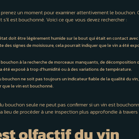
 prenez un moment pour examiner attentivement le bouchon. C'e
 s'il est bouchonné. Voici ce que vous devez rechercher :
tat doit être légèrement humide sur le bout qui était en contact avec 
 des signes de moisissure, cela pourrait indiquer que le vin a été exp
e bouchon à la recherche de morceaux manquants, de décomposition ou
n a été exposé à trop d'humidité ou à des variations de température.
u bouchon ne soit pas toujours un indicateur fiable de la qualité du vi
r que le vin est bouchonné.
 du bouchon seule ne peut pas confirmer si un vin est bouchon
l y a lieu de procéder à une inspection plus approfondie à traver
est olfactif du vin