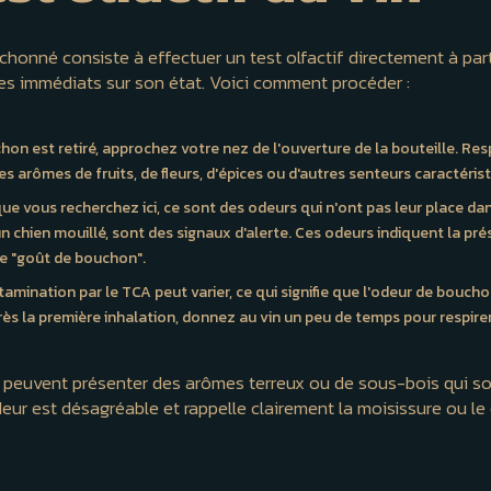
chonné consiste à effectuer un test olfactif directement à parti
es immédiats sur son état. Voici comment procéder :
hon est retiré, approchez votre nez de l'ouverture de la bouteille. Re
es arômes de fruits, de fleurs, d'épices ou d'autres senteurs caractéris
que vous recherchez ici, ce sont des odeurs qui n'ont pas leur place da
un chien mouillé, sont des signaux d'alerte. Ces odeurs indiquent la pr
le "goût de bouchon".
tamination par le TCA peut varier, ce qui signifie que l'odeur de bouc
près la première inhalation, donnez au vin un peu de temps pour respire
ns peuvent présenter des arômes terreux ou de sous-bois qui so
eur est désagréable et rappelle clairement la moisissure ou le c