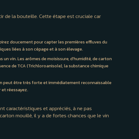
r de la bouteille. Cette étape est cruciale car
spirez doucement pour capter les premières effluves du
tiques liées à son cépage et à son élevage.
ns un vin. Les arômes de moisissure, d'humidité, de carton
ésence de TCA (Trichloroanisole), la substance chimique
hon peut être très forte et immédiatement reconnaissable
r et réessayez.
nt caractéristiques et appréciés, à ne pas
arton mouillé, il y a de fortes chances que le vin